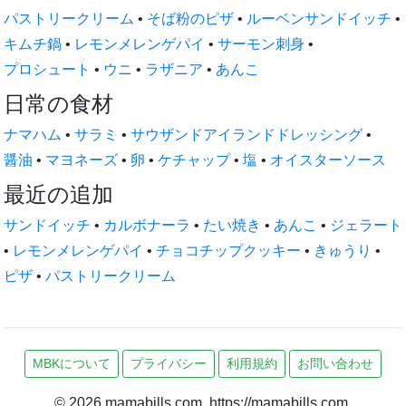
パストリークリーム
•
そば粉のピザ
•
ルーベンサンドイッチ
•
キムチ鍋
•
レモンメレンゲパイ
•
サーモン刺身
•
プロシュート
•
ウニ
•
ラザニア
•
あんこ
日常の食材
ナマハム
•
サラミ
•
サウザンドアイランドドレッシング
•
醤油
•
マヨネーズ
•
卵
•
ケチャップ
•
塩
•
オイスターソース
最近の追加
サンドイッチ
•
カルボナーラ
•
たい焼き
•
あんこ
•
ジェラート
•
レモンメレンゲパイ
•
チョコチップクッキー
•
きゅうり
•
ピザ
•
パストリークリーム
MBKについて
プライバシー
利用規約
お問い合わせ
© 2026 mamabills.com. https://mamabills.com.