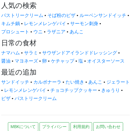
人気の検索
パストリークリーム
•
そば粉のピザ
•
ルーベンサンドイッチ
•
キムチ鍋
•
レモンメレンゲパイ
•
サーモン刺身
•
プロシュート
•
ウニ
•
ラザニア
•
あんこ
日常の食材
ナマハム
•
サラミ
•
サウザンドアイランドドレッシング
•
醤油
•
マヨネーズ
•
卵
•
ケチャップ
•
塩
•
オイスターソース
最近の追加
サンドイッチ
•
カルボナーラ
•
たい焼き
•
あんこ
•
ジェラート
•
レモンメレンゲパイ
•
チョコチップクッキー
•
きゅうり
•
ピザ
•
パストリークリーム
MBKについて
プライバシー
利用規約
お問い合わせ