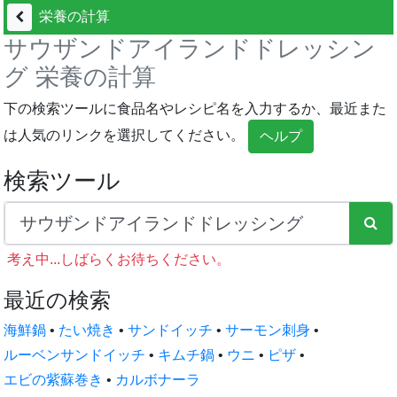
栄養の計算
サウザンドアイランドドレッシン
グ 栄養の計算
下の検索ツールに食品名やレシピ名を入力するか、最近また
は人気のリンクを選択してください。
ヘルプ
検索ツール
考え中...しばらくお待ちください。
最近の検索
海鮮鍋
•
たい焼き
•
サンドイッチ
•
サーモン刺身
•
ルーベンサンドイッチ
•
キムチ鍋
•
ウニ
•
ピザ
•
エビの紫蘇巻き
•
カルボナーラ