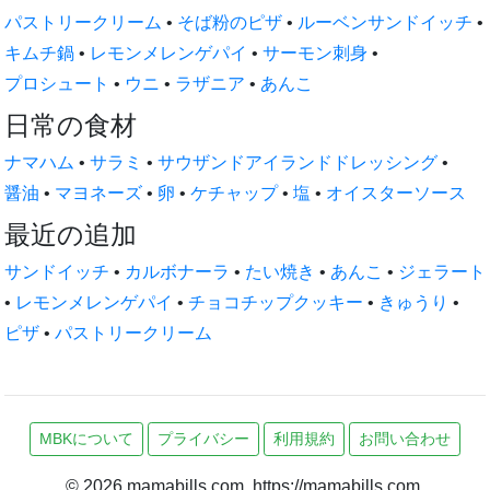
パストリークリーム
•
そば粉のピザ
•
ルーベンサンドイッチ
•
キムチ鍋
•
レモンメレンゲパイ
•
サーモン刺身
•
プロシュート
•
ウニ
•
ラザニア
•
あんこ
日常の食材
ナマハム
•
サラミ
•
サウザンドアイランドドレッシング
•
醤油
•
マヨネーズ
•
卵
•
ケチャップ
•
塩
•
オイスターソース
最近の追加
サンドイッチ
•
カルボナーラ
•
たい焼き
•
あんこ
•
ジェラート
•
レモンメレンゲパイ
•
チョコチップクッキー
•
きゅうり
•
ピザ
•
パストリークリーム
MBKについて
プライバシー
利用規約
お問い合わせ
© 2026 mamabills.com. https://mamabills.com.