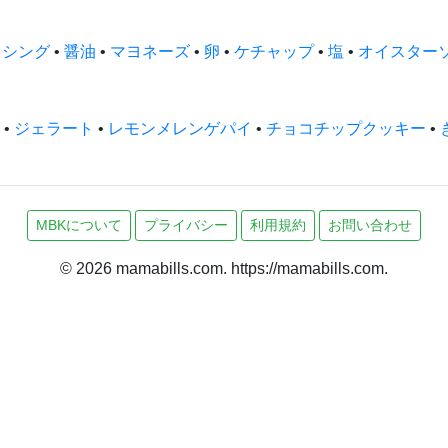
ッシング
•
醤油
•
マヨネーズ
•
卵
•
ケチャップ
•
塩
•
オイスター
•
ジェラート
•
レモンメレンゲパイ
•
チョコチップクッキー
•
MBKについて
プライバシー
利用規約
お問い合わせ
© 2026 mamabills.com. https://mamabills.com.