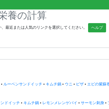
栄養の計算
か、最近または人気のリンクを選択してください。
ヘルプ
•
ルーベンサンドイッチ
•
キムチ鍋
•
ウニ
•
ピザ
•
エビの紫蘇
サンドイッチ
•
キムチ鍋
•
レモンメレンゲパイ
•
サーモン刺身
•