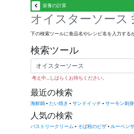
栄養の計算
オイスターソース 
下の検索ツールに食品名やレシピ名を入力する
検索ツール
考え中...しばらくお待ちください。
最近の検索
海鮮鍋
•
たい焼き
•
サンドイッチ
•
サーモン刺身
人気の検索
パストリークリーム
•
そば粉のピザ
•
ルーベン