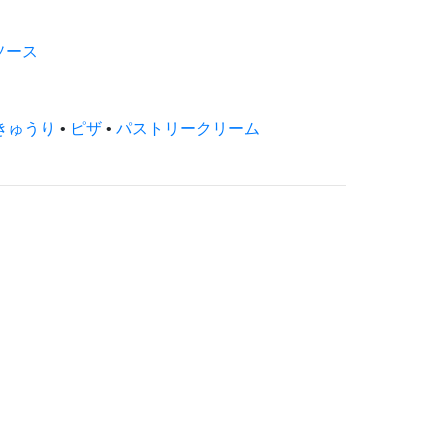
ソース
きゅうり
•
ピザ
•
パストリークリーム