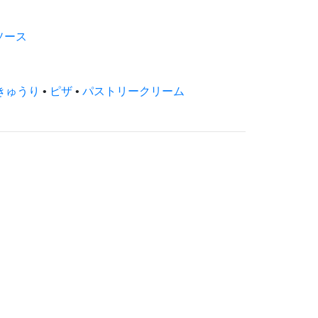
ソース
きゅうり
•
ピザ
•
パストリークリーム