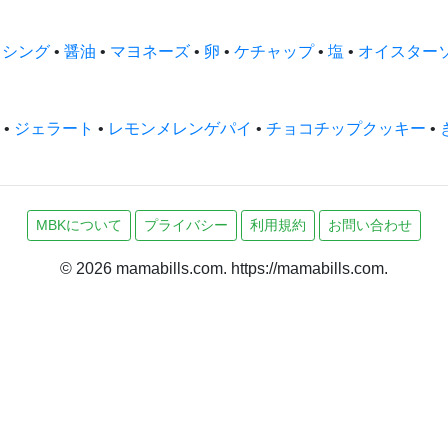
ッシング
•
醤油
•
マヨネーズ
•
卵
•
ケチャップ
•
塩
•
オイスター
•
ジェラート
•
レモンメレンゲパイ
•
チョコチップクッキー
•
MBKについて
プライバシー
利用規約
お問い合わせ
© 2026 mamabills.com. https://mamabills.com.