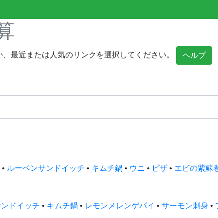
算
か、最近または人気のリンクを選択してください。
ヘルプ
•
ルーベンサンドイッチ
•
キムチ鍋
•
ウニ
•
ピザ
•
エビの紫蘇
サンドイッチ
•
キムチ鍋
•
レモンメレンゲパイ
•
サーモン刺身
•